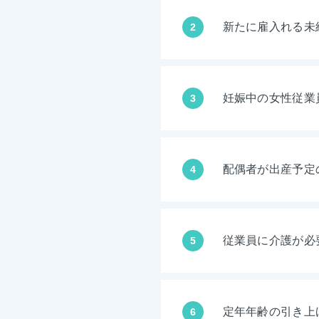
新たに雇入れる未
2
妊娠中の女性従業
3
配偶者が出産予定
4
従業員に介護が必
5
定年年齢の引き上
6