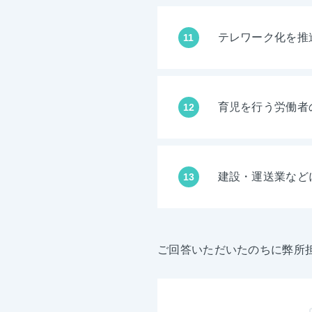
テレワーク化を推
11
育児を行う労働者
12
建設・運送業など
13
ご回答いただいたのちに弊所