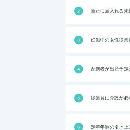
新たに雇入れる未
2
妊娠中の女性従業
3
配偶者が出産予定
4
従業員に介護が必
5
定年年齢の引き上
6