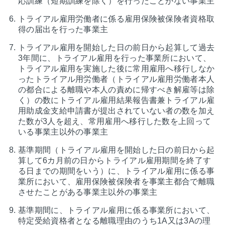
応訓練（短期訓練を除く）を行ったことがない事業主
トライアル雇用労働者に係る雇用保険被保険者資格取
得の届出を行った事業主
トライアル雇用を開始した日の前日から起算して過去
3年間に、トライアル雇用を行った事業所において、
トライアル雇用を実施した後に常用雇用へ移行しなか
ったトライアル用労働者（トライアル雇用労働者本人
の都合による離職や本人の責めに帰すべき解雇等は除
く）の数にトライアル雇用結果報告書兼トライアル雇
用助成金支給申請書が提出されていない者の数を加え
た数が3人を超え、常用雇用へ移行した数を上回って
いる事業主以外の事業主
基準期間（トライアル雇用を開始した日の前日から起
算して6カ月前の日からトライアル雇用期間を終了す
る日までの期間をいう）に、トライアル雇用に係る事
業所において、雇用保険被保険者を事業主都合で離職
させたことがある事業主以外の事業主
基準期間に、トライアル雇用に係る事業所において、
特定受給資格者となる離職理由のうち1A又は3Aの理