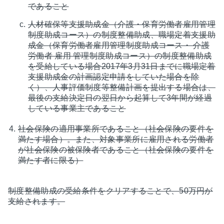
であること
人材確保等支援助成金（介護・保育労働者雇用管理
制度助成コース）の制度整備助成、職場定着支援助
成金（保育労働者雇用管理制度助成コース・ 介護
労働者 雇用 管理制度助成コース）の制度整備助成
を受給している場合2017年3月31日までに職場定着
支援助成金の計画認定申請をしていた場合を除
く）、人事評価制度等整備計画を提出する場合は、
最後の支給決定日の翌日から起算して3年間が経過
している事業主であること
社会保険の適用事業所であること（社会保険の要件を
満たす場合）。また、対象事業所に雇用される労働者
が社会保険の被保険者であること（社会保険の要件を
満たす者に限る）
制度整備助成の受給条件をクリアすることで、50万円が
支給されます。