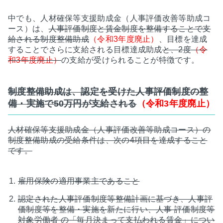
中でも、人材確保等支援助成金（人事評価改善等助成コ
ース）は、
人事評価制度と賃金制度を整備することで支
給される制度整備助成
（令和3年度廃止）
、目標を達成
することでさらに支給される目標達成助成
と、2度
（令
和3年度廃止）
の支給が受けられることが特徴です。
制度整備助成は、認定を受けた人事評価制度の整
備・実施で50万円が支給される
（令和3年度廃止）
人材確保等支援助成金（人事評価改善等助成コース）の
制度整備助成の受給条件は、次の4項目を達成すること
です。
雇用保険の適用事業主であること
認定された人事評価制度等整備計画に基づき、人事評
価制度等を整備・実施を新たに行い、人事 評価制度等
対象労働者 の「毎月決まって支払われる賃金」につい