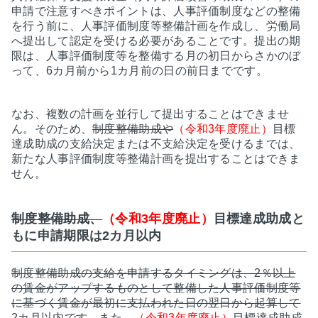
申請で注意すべきポイントは、人事評価制度などの整備
を行う前に、人事評価制度等整備計画を作成し、労働局
へ提出して認定を受ける必要があることです。提出の期
限は、人事評価制度等を整備する月の初日からさかのぼ
って、6カ月前から1カ月前の日の前日までです。
なお、複数の計画を並行して提出することはできませ
ん。そのため、
制度整備助成や
（令和3年度廃止）
目標
達成助成の支給決定または不支給決定を受けるまでは、
新たな人事評価制度等整備計画を提出することはできま
せん。
制度整備助成、
（令和3年度廃止）
目標達成助成と
もに申請期限は2カ月以内
制度整備助成の支給を申請するタイミングは、2％以上
の賃金がアップするものとして整備した人事評価制度等
に基づく賃金が最初に支払われた日の翌日から起算して
2カ月以内です。また、
（令和3年度廃止）
目標達成助成