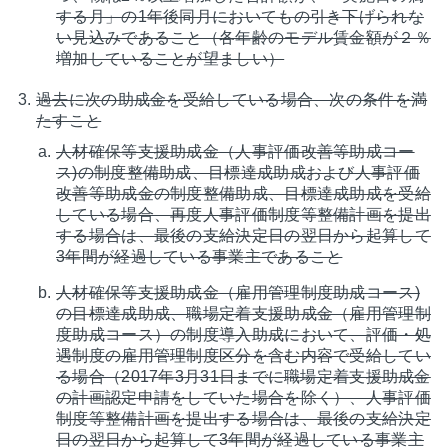
する月」の1年後同月においてもの引き下げられな
い見込みであること（各年齢のモデル賃金額が２％
増加していることが望ましい）
過去に次の助成金を受給している場合、次の条件を満
たすこと
人材確保等支援助成金（人事評価改善等助成コー
ス)の制度整備助成、目標達成助成および人事評価
改善等助成金の制度整備助成、目標達成助成を受給
している場合、再度人事評価制度等整備計画を提出
する場合は、最後の支給決定日の翌日から起算して
3年間が経過している事業主であること
人材確保等支援助成金（雇用管理制度助成コース)
の目標達成助成、職場定着支援助成金（雇用管理制
度助成コース）の制度導入助成において、評価・処
遇制度の雇用管理制度区分を含む内容で受給してい
る場合（2017年3月31日までに職場定着支援助成金
の計画認定申請をしていた場合を除く）、人事評価
制度等整備計画を提出する場合は、最後の支給決定
日の翌日から起算して3年間が経過している事業主