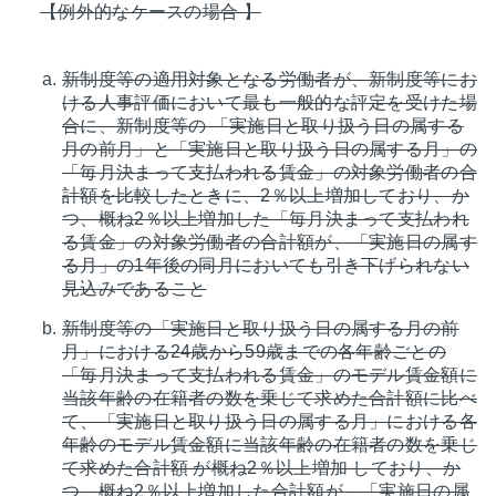
【例外的なケースの場合 】
新制度等の適用対象となる労働者が、新制度等にお
ける人事評価において最も一般的な評定を受けた場
合に、新制度等の 「実施日と取り扱う日の属する
月の前月」と「実施日と取り扱う日の属する月」の
「毎月決まって支払われる賃金」の対象労働者の合
計額を比較したときに、2％以上増加しており、か
つ、概ね2％以上増加した「毎月決まって支払われ
る賃金」の対象労働者の合計額が、「実施日の属す
る月」の1年後の同月においても引き下げられない
見込みであること
新制度等の「実施日と取り扱う日の属する月の前
月」における24歳から59歳までの各年齢ごとの
「毎月決まって支払われる賃金」のモデル賃金額に
当該年齢の在籍者の数を乗じて求めた合計額に比べ
て、「実施日と取り扱う日の属する月」における各
年齢のモデル賃金額に当該年齢の在籍者の数を乗じ
て求めた合計額 が概ね2％以上増加 しており、か
つ、概ね2％以上増加した合計額が、「実施日の属