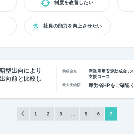
制度を改善したい
い
社員の能力を向上させたい
籍型出向により
産業雇用安定助成金 /
助成金名
支援コース
出向前と比較し
最大支給額
厚労省HPをご確認
1
2
3
…
5
6
7