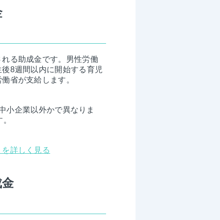
金
される助成金です。男性労働
後8週間以内に開始する育児
労働省が支給します。
か中小企業以外かで異なりま
す。
」を詳しく見る
成金