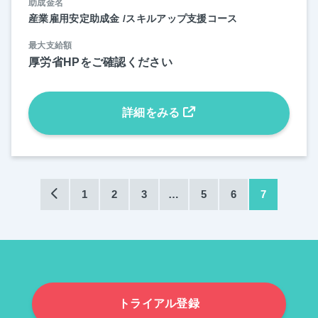
助成金名
産業雇用安定助成金 /スキルアップ支援コース
最大支給額
厚労省HPをご確認ください
詳細をみる
1
2
3
…
5
6
7
トライアル登録