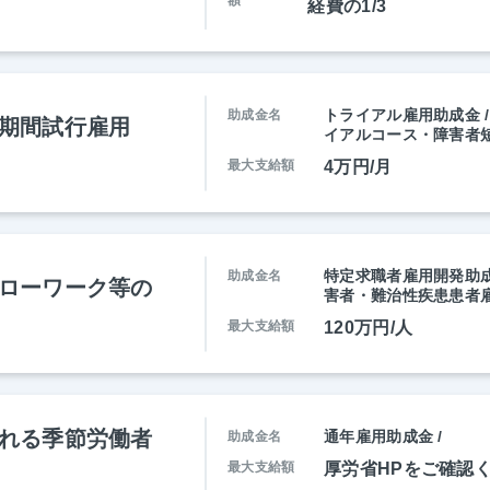
額
経費の1/3
トライアル雇用助成金 
助成金名
期間試行雇用
イアルコース・障害者短時
最大支給額
4万円/月
特定求職者雇用開発助成
助成金名
ローワーク等の
害者・難治性疾患患者雇用
最大支給額
120万円/人
れる季節労働者
通年雇用助成金 /
助成金名
最大支給額
厚労省HPをご確認