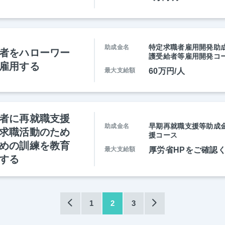
特定求職者雇用開発助成
助成金名
者をハローワー
護受給者等雇用開発コ
雇用する
最大支給額
60万円/人
者に再就職支援
早期再就職支援等助成金
助成金名
求職活動のため
援コース
めの訓練を教育
最大支給額
厚労省HPをご確認
する
1
2
3