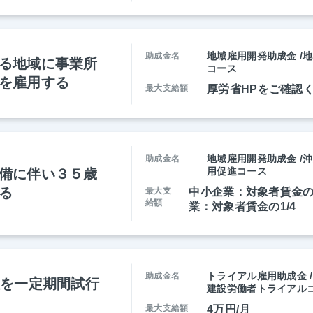
地域雇用開発助成金 /
助成金名
る地域に事業所
コース
を雇用する
最大支給額
厚労省HPをご確認
地域雇用開発助成金 /
助成金名
用促進コース
備に伴い３５歳
る
最大支
中小企業：対象者賃金の1
給額
業：対象者賃金の1/4
トライアル雇用助成金 
助成金名
性を一定期間試行
建設労働者トライアル
最大支給額
4万円/月