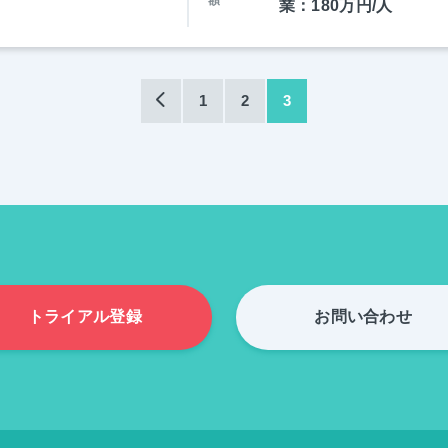
額
業：180万円/人
1
2
3
トライアル登録
お問い合わせ