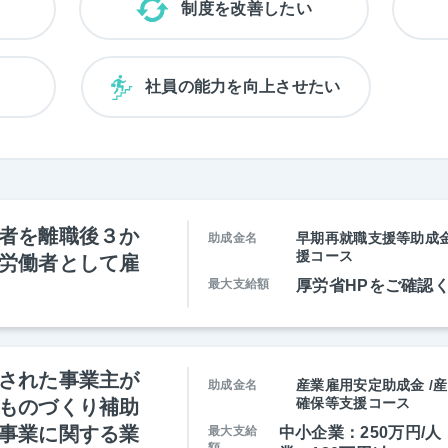
制度を改善したい
い
社員の能力を向上させたい
者を離職後３か
早期再就職支援等助成金
助成金名
援コース
労働者として雇
最大支給額
厚労省HPをご確認
された事業主が
産業雇用安定助成金 /
助成金名
確保等支援コース
ものづくり補助
事業に関する業
最大支給
中小企業：250万円/