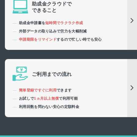
助成金クラウドで
できること
助成金申請書を
短時間でラクラク作成
外部データの取り込みで労力を大幅削減
申請期限をリマインド
するので忙しい時でも安心
ご利用までの流れ
簡単登録ですぐに利用
できます
お試しで
1ヵ月以上無償
で利用可能
利用回数を問わない安心の定額料金